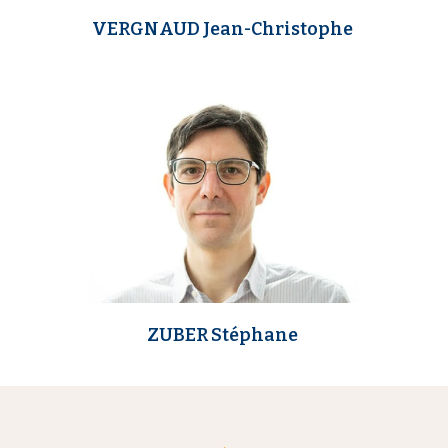
VERGNAUD Jean-Christophe
m
e
d
i
a
ZUBER Stéphane