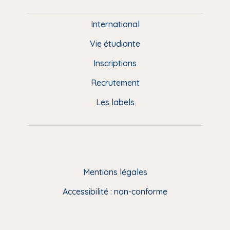
i
e
International
d
Vie étudiante
d
Inscriptions
e
Recrutement
p
Les labels
a
g
e
F
Mentions légales
R
Accessibilité : non-conforme