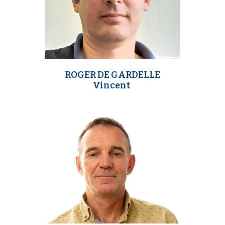
ROGER DE GARDELLE
Vincent
m
e
d
i
a