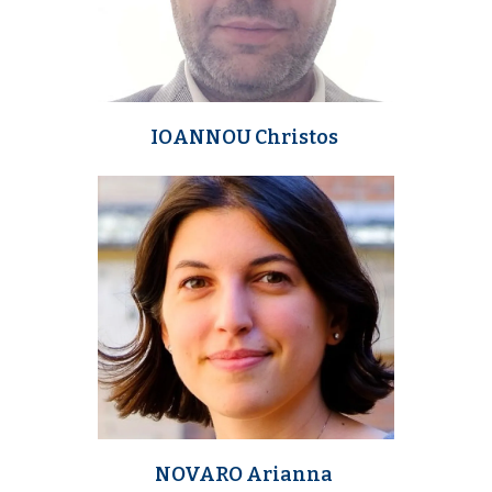
IOANNOU Christos
m
e
d
i
a
NOVARO Arianna