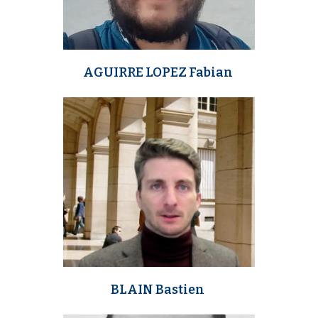
i
p
a
l
AGUIRRE LOPEZ Fabian
m
e
d
i
a
BLAIN Bastien