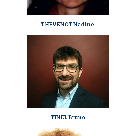
THEVENOT Nadine
m
e
d
i
a
TINEL Bruno
m