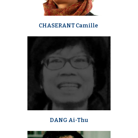
CHASERANT Camille
m
e
d
i
a
DANG Ai-Thu
m