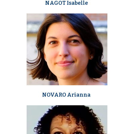
NAGOT Isabelle
m
e
d
i
a
NOVARO Arianna
m
e
d
i