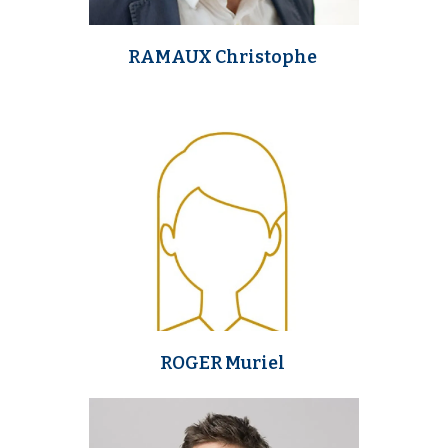
RAMAUX Christophe
m
e
d
i
a
ROGER Muriel
m
e