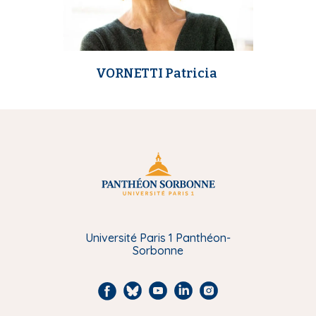
VORNETTI Patricia
Université Paris 1 Panthéon-
Sorbonne
F
B
Y
L
I