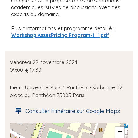
Chaque session proposera des présentations
académiques, suivies de discussions avec des
experts du domaine.
Plus d'informations et programme détaillé :
Workshop AssetPricing Program-1_1.pdf
D
Vendredi 22 novembre 2024
a
09:00
17:30
t
e
Lieu :
Université Paris 1 Panthéon-Sorbonne, 12
d
place du Panthéon 75005 Paris
e
l
Consulter l'itinéraire sur Google Maps
'
é
A
+
v
d