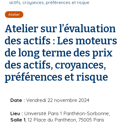
r
actifs, croyances, préférences et risque
d
i
e
'
p
Atelier
A
a
r
Atelier sur l’évaluation
l
i
a
des actifs : Les moteurs
n
e
de long terme des prix
des actifs, croyances,
préférences et risque
Date :
Vendredi 22 novembre 2024
Lieu :
Université Paris 1 Panthéon-Sorbonne,
Salle 1
, 12 Place du Panthéon, 75005 Paris