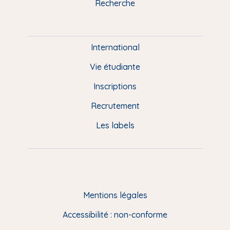
Recherche
m
P
i
e
International
d
Vie étudiante
d
Inscriptions
e
Recrutement
p
Les labels
a
g
e
F
Mentions légales
R
Accessibilité : non-conforme