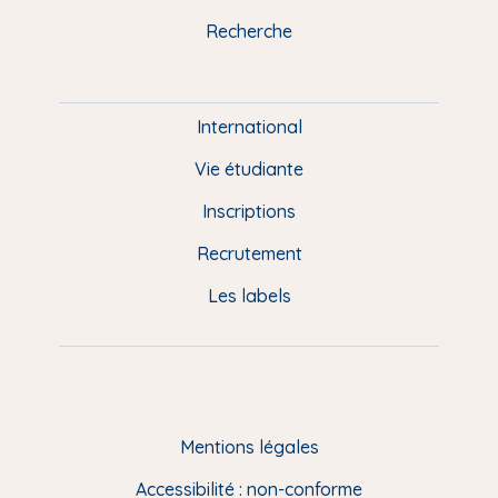
k
n
a
u
Recherche
m
P
i
e
International
d
Vie étudiante
d
Inscriptions
e
Recrutement
p
Les labels
a
g
e
F
Mentions légales
R
Accessibilité : non-conforme