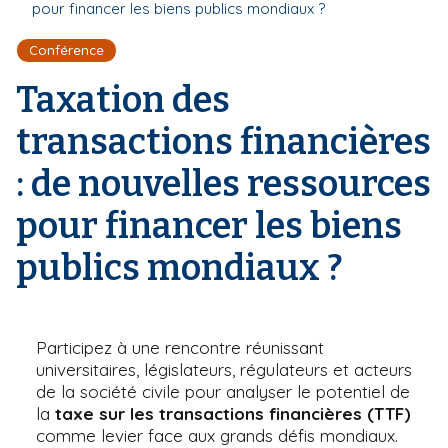
r
pour financer les biens publics mondiaux ?
d
i
e
'
p
Conférence
A
a
r
Taxation des
l
i
a
transactions financières
n
e
: de nouvelles ressources
pour financer les biens
publics mondiaux ?
Participez à une rencontre réunissant
universitaires, législateurs, régulateurs et acteurs
de la société civile pour analyser le potentiel de
la
taxe sur les transactions financières (TTF)
comme levier face aux grands défis mondiaux.