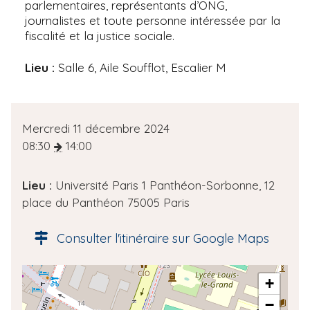
parlementaires, représentants d’ONG,
journalistes et toute personne intéressée par la
fiscalité et la justice sociale.
Lieu :
Salle 6, Aile Soufflot, Escalier M
D
Mercredi 11 décembre 2024
a
08:30
14:00
t
e
Lieu :
Université Paris 1 Panthéon-Sorbonne, 12
d
place du Panthéon 75005 Paris
e
l
Consulter l'itinéraire sur Google Maps
'
é
A
+
v
d
è
−
r