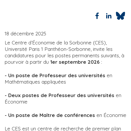
r
i
i
p
a
n
a
e
l
18 décembre 2025
Le Centre d’Économie de la Sorbonne (CES),
Université Paris 1 Panthéon-Sorbonne, invite les
candidatures pour les postes permanents suivants, à
pourvoir à partir du
1er septembre 2026
:
- Un poste de Professeur des universités
en
Mathématiques appliquées
- Deux postes de Professeur des universités
en
Économie
- Un poste de Maître de conférences
en Économie
Le CES est un centre de recherche de premier plan