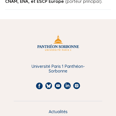
CNAM, ENA, et ESCP Europe
(porteur principal).
Université Paris 1 Panthéon-
Sorbonne
F
B
Y
L
I
a
l
o
i
n
c
u
u
n
s
e
e
t
k
t
Actualités
M