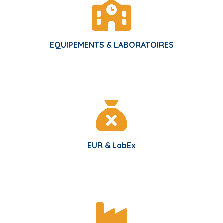
i
p
a
EQUIPEMENTS & LABORATOIRES
l
EUR & LabEx