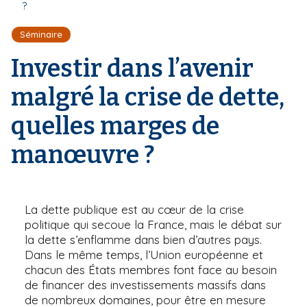
r
?
d
i
e
'
p
Séminaire
A
a
r
Investir dans l’avenir
l
i
a
malgré la crise de dette,
n
e
quelles marges de
manœuvre ?
La dette publique est au cœur de la crise
politique qui secoue la France, mais le débat sur
la dette s’enflamme dans bien d’autres pays.
Dans le même temps, l’Union européenne et
chacun des États membres font face au besoin
de financer des investissements massifs dans
de nombreux domaines, pour être en mesure