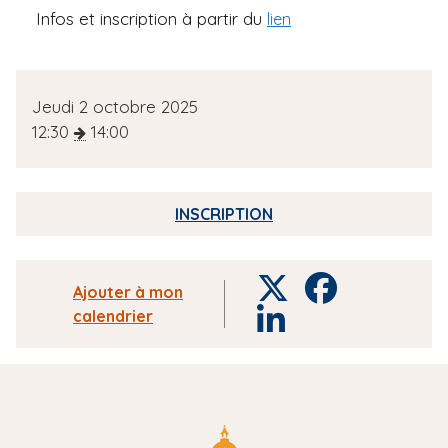
Infos et inscription à partir du
lien
D
Jeudi 2 octobre 2025
a
12:30
14:00
t
e
d
INSCRIPTION
e
l
'
T
F
Ajouter à mon
é
w
a
calendrier
L
v
i
c
i
è
t
e
n
n
t
b
k
e
e
o
e
m
r
o
d