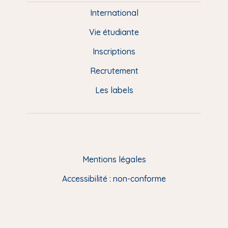
e
International
d
Vie étudiante
d
Inscriptions
e
Recrutement
p
Les labels
a
g
e
F
Mentions légales
R
Accessibilité : non-conforme